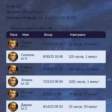
Роль
ДМ
Discord
Manas#6424
Последний вход
Jun 5, 2026 5:20:38 PM
Показаны записи
1-10
из
10
.
Раса
Имя
Вход
Наиграно
Лианна
7/21/23 00:19
42 часов, 32 минут
lvl 2
Силиона
8/30/23 18:48
115 часов, 1 минут
lvl 5
Рэйвен
5/29/23 11:18
101 часов, 22 минут
lvl 4
Элиана
7/21/23 00:04
1191 часов, 1 минут
lvl 10
Мэлиан
8/2/23 12:00
18 часов, 17 минут
lvl 1
Дариан
9/14/23 05:53
23 часов, 53 минут
lvl 2