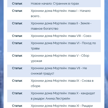
Статья:
Новое начало: Странник в горах
Статья:
Хроники дома Мортейн: глава I - Начало
всего...
Статья:
Хроники дома Мортейн: глава II - Земля -
главное богатство
Статья:
Хроники дома Мортейн: глава VIII - Союз
Статья:
Хроники дома Мортейн: глава VI - Поход по
травы
Статья:
Хроники дома Мортейн: глава V - Сбор
урожая
Статья:
Хроники дома Мортейн: глава VII - Не
снижай градус!
Статья:
Хроники дома Мортейн: глава IX - Снова в
сборе.
Статья:
Хроники дома Мортейн: глава X - кандидат
в рыцари: Аника Лестрейн
Статья:
Хроники дома Мортейн: глава XI - Рыцари