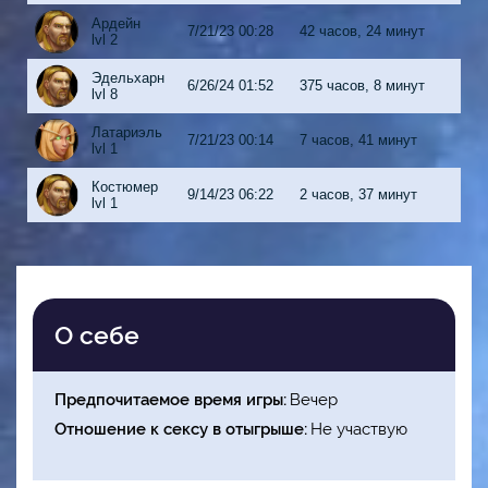
Ардейн
7/21/23 00:28
42 часов, 24 минут
lvl 2
Эдельхарн
6/26/24 01:52
375 часов, 8 минут
lvl 8
Латариэль
7/21/23 00:14
7 часов, 41 минут
lvl 1
Костюмер
9/14/23 06:22
2 часов, 37 минут
lvl 1
О себе
Предпочитаемое время игры
Вечер
Отношение к сексу в отыгрыше
Не участвую