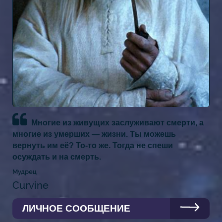
Многие из живущих заслуживают смерти, а
многие из умерших — жизни. Ты можешь
вернуть им её? То-то же. Тогда не спеши
осуждать и на смерть.
Мудрец
Curvine
ЛИЧНОЕ СООБЩЕНИЕ