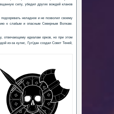
бещанную силу, убедил других вождей кланов
л подозревать неладное и не позволил своему
ению к слабым и опасным Северным Волкам.
му, отвечающему идеалам орков, но при этом
ой из-за кулис, Гул'дан создал Совет Теней,