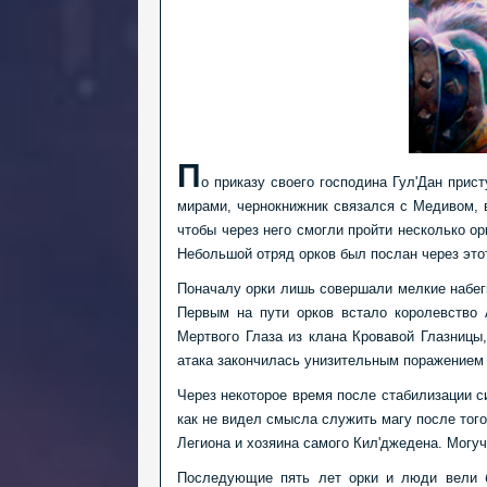
П
о приказу своего господина Гул'Дан прис
мирами, чернокнижник связался с Медивом, 
чтобы через него смогли пройти несколько ор
Небольшой отряд орков был послан через это
Поначалу орки лишь совершали мелкие набеги
Первым на пути орков встало королевство 
Мертвого Глаза из клана Кровавой Глазницы
атака закончилась унизительным поражением 
Через некоторое время после стабилизации с
как не видел смысла служить магу после тог
Легиона и хозяина самого Кил'джедена. Могуч
Последующие пять лет орки и люди вели б