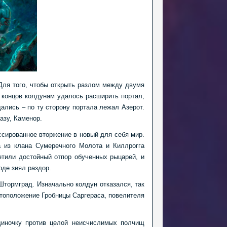
 Для того, чтобы открыть разлом между двумя
 концов колдунам удалось расширить портал,
дались – по ту сторону портала лежал Азерот.
азу, Каменор.
ссированное вторжение в новый для себя мир.
а из клана Сумеречного Молота и Киллрогга
етили достойный отпор обученных рыцарей, и
рде зиял раздор.
Штормград. Изначально колдун отказался, так
стоположение Гробницы Саргераса, повелителя
диночку против целой неисчислимых полчищ