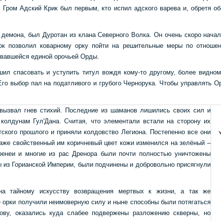
 Гром Адский Крик был первым, кто испил адского варева и, обретя о
 демона, был Дуротан из клана Северного Волка. Он очень скоро нача
упок позволил коварному орку пойти на решительные меры по отнош
овавшейся единой орочьей Орды.
ешил спасовать и уступить титул вождя кому-то другому, более видно
го выбор пал на податливого и грубого Чернорука. Чтобы управлять Орд
.
 вызвал гнев стихий. Последние из шаманов лишились своих сил и
колдунам Гул'Дана. Считая, что элементали встали на сторону их
тского прошлого и приняли колдовство Легиона. Постепенно все они
Даже свойственный им коричневый цвет кожи изменился на зелёный –
дренеи и многие из рас Дренора были почти полностью уничтожены
ы из Горианской Империи, были подчинены и добровольно присягнули
ана тайному искусству возвращения мертвых к жизни, а так же
е орки получили неимоверную силу и ныне способны были потягаться
лову, оказались куда слабее подвержены разложению скверны, но