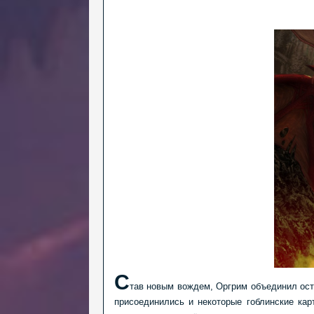
С
тав новым вождем, Оргрим объединил ост
присоединились и некоторые гоблинские ка