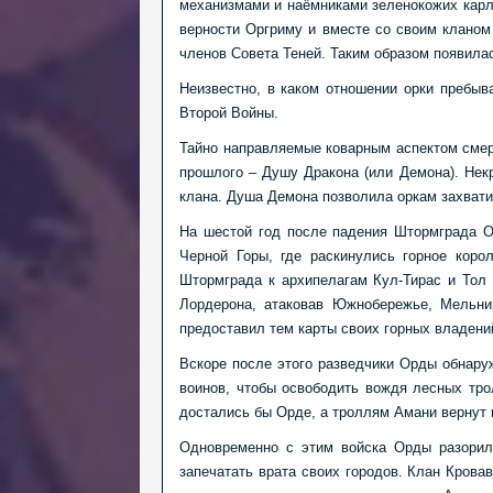
механизмами и наёмниками зеленокожих карли
верности Оргриму и вместе со своим клано
членов Совета Теней. Таким образом появила
Неизвестно, в каком отношении орки пребыв
Второй Войны.
Тайно направляемые коварным аспектом смер
прошлого – Душу Дракона (или Демона). Нек
клана. Душа Демона позволила оркам захвати
На шестой год после падения Штормграда О
Черной Горы, где раскинулись горное кор
Штормграда к архипелагам Кул-Тирас и Тол 
Лордерона, атаковав Южнобережье, Мельни
предоставил тем карты своих горных владени
Вскоре после этого разведчики Орды обнару
воинов, чтобы освободить вождя лесных тро
достались бы Орде, а троллям Амани вернут
Одновременно с этим войска Орды разорил
запечатать врата своих городов. Клан Крова