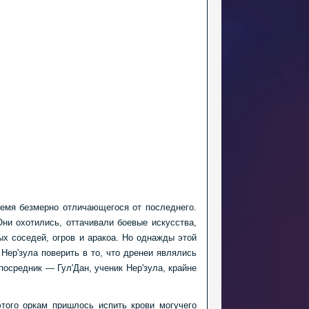
ремя безмерно отличающегося от последнего.
ни охотились, оттачивали боевые искусства,
ых соседей, огров и аракоа. Но однажды этой
ер'зула поверить в то, что дренеи являлись
 посредник —
Гул'Дан, ученик Нер'зула, крайне
того оркам пришлось испить крови могучего