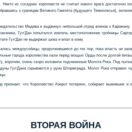
м. Никто из соседних королевств не считал нового врага достаточно о
обравшись к границам Великого Гамлета (будущего Темнолесья), зелено
редательство Медива и выдвинул небольшой отряд воинов к Каражану, г
оюзника, Гул'Дан попытался извлечь местоположение гробницы Саргер
тате Гул'Дан не выдержал шока и впал в кому.
чались междоусобицы, продолжившиеся до тех пор, пока власть не зах
льные города королевства пали перед мощью Орды после долгой битвы, 
у, впрочем, очень скоро изловили подчиненные Молота Рока. Под пытк
лдуны Гул'Дана скрываются у руин Штормграда.
Молот Рока отправил лу
ицы.
 признает, что Королевство Азерот потеряно, собирает выживших и 
ВТОРАЯ ВОЙНА