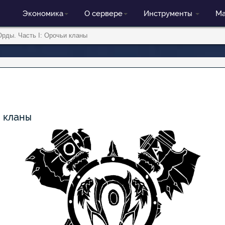
Экономика
О сервере
Инструменты
Ма
рды. Часть I: Орочьи кланы
и кланы