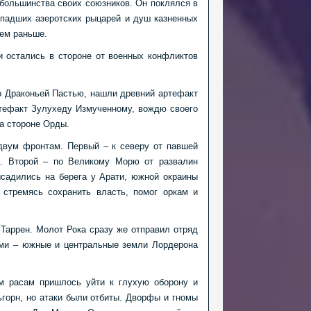
 большинства своих союзников. Он поклялся в
падших азеротских рыцарей и душ казненных
чем раньше.
и остались в стороне от военных конфликтов
о Драконьей Пастью, нашли древний артефакт
ртефакт Зулухеду Измученному, вождю своего
на стороне Орды.
двум фронтам. Первый – к северу от павшей
а. Второй – по Великому Морю от развалин
ысадились на берега у Арати, южной окраины
стремясь сохранить власть, помог оркам и
Таррен. Молот Рока сразу же отправил отряд
ками – южные и центральные земли Лордерона
м расам пришлось уйти к глухую оборону и
ьгорн, но атаки были отбиты. Дворфы и гномы