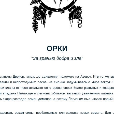
ОРКИ
“За гранью добра и зла”
ланеты Дренор, мира, до удивления похожего на Азерот. И в то же в
авнин и непроходимых лесов, не сильно задумываясь о мире вокруг. О
ои кланы от посягательств со стороны своих более развитых и коварн
ий владыка Пылающего Легиона, обманом заставил уважаемого шамана Н
ь скоро разгадал обман демонов, а потому Легионом был избран новый
аровать оркам силы, необходимые для захвата новых земель. Для э