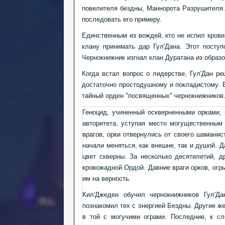
повелителя бездны, Маннорота Разрушителя.
последовать его примеру.
Единственным из вождей, кто не испил крови
клану принимать дар Гул'Дана. Этот пост
Чернокнижник изгнал клан Дуратана из образ
Когда встал вопрос о лидерстве, Гул'Дан р
достаточно простодушному и покладистому. Е
тайный орден "посвященных" чернокнижников
Геноцид, учиненный оскверненными орками,
авторитета, уступая место могущественным 
врагов, орки отвернулись от своего шаманис
начали меняться, как внешне, так и душой. 
цвет скверны. За несколько десятилетий, 
кровожадной Ордой. Давние враги орков, огр
им на верность.
Кил'Джеден обучил чернокнижников Гул'Д
познакомил тех с энергией Бездны. Другие ж
в той с могучими ограми. Последние, к с