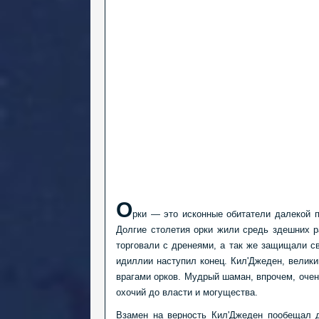
О
рки — это исконные обитатели далекой п
Долгие столетия орки жили средь здешних р
торговали с дренеями, а так же защищали св
идиллии наступил конец. Кил'Джеден, велик
врагами орков. Мудрый шаман, впрочем, очен
охочий до власти и могущества.
Взамен на верность Кил'Джеден пообещал д