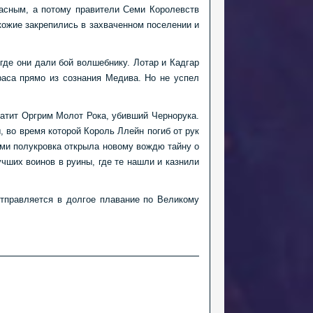
пасным, а потому правители Семи Королевств
кожие закрепились в захваченном поселении и
де они дали бой волшебнику. Лотар и Кадгар
аса прямо из сознания Медива. Но не успел
ватит Оргрим Молот Рока, убивший Чернорука.
во время которой Король Ллейн погиб от рук
ами полукровка открыла новому вождю тайну о
чших воинов в руины, где те нашли и казнили
отправляется в долгое плавание по Великому