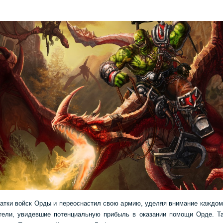
атки войск Орды и переоснастил свою армию, уделяя внимание каждому
ртели, увидевшие потенциальную прибыль в оказании помощи Орде. Т