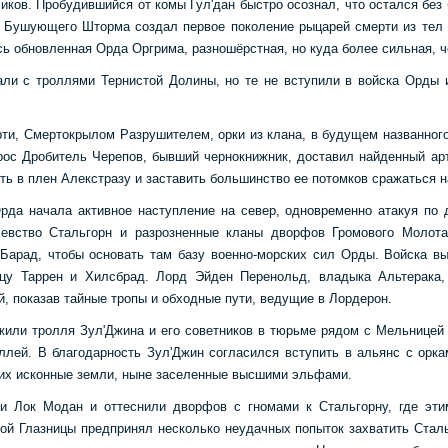
ков. Пробудившийся от комы Гул'дан быстро осознал, что остался без
м Бушующего Шторма создал первое поколение рыцарей смерти из тел 
сь обновленная Орда Оргрима, разношёрстная, но куда более сильная, 
али с троллями Тернистой Долины, но те не вступили в войска Орды 
ти, Смертокрылом Разрушителем, орки из клана, в будущем названног
рос Дробитель Черепов, бывший чернокнижник, доставил найденный а
ть в плен Алекстразу и заставить большинство ее потомков сражаться 
рда начала активное наступление на север, одновременно атакуя по 
олевство Стальгорн и разрозненные кланы дворфов Громового Молот
Барад, чтобы основать там базу военно-морских сил Орды. Войска в
цу Таррен и Хилсбрад. Лорд Эйден Перенольд, владыка Альтерака, 
й, показав тайные тропы и обходные пути, ведущие в Лордерон.
жили тролля Зул'Джина и его советников в тюрьме рядом с Мельницей 
ллей. В благодарность Зул'Джин согласился вступить в альянс с ор
 их исконные земли, ныне заселенные высшими эльфами.
и Лок Модан и оттеснили дворфов с гномами к Стальгорну, где эти
вой Глазницы предпринял несколько неудачных попыток захватить Стал