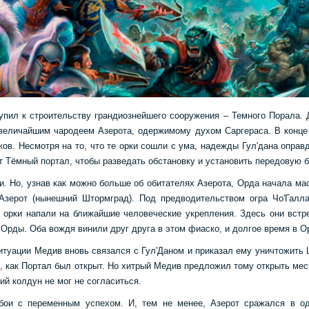
тупил к строительству грандиознейшего сооружения – Темного Порала.
величайшим чародеем Азерота, одержимому духом Саргераса. В конце
ков. Несмотря на то, что те орки сошли с ума, надежды Гул'дана оправ
т Тёмный портал, чтобы разведать обстановку и установить передовую б
. Но, узнав как можно больше об обитателях Азерота, Орда начала ма
Азерот (нынешний Штормград). Под предводительством огра Чо'Галл
, орки напали на ближайшие человеческие укрепления. Здесь они встр
Орды. Оба вождя винили друг друга в этом фиаско, и долгое время в О
итуации Медив вновь связался с Гул'Даном и приказал ему уничтожить 
о, как Портал был открыт. Но хитрый Медив предложил тому открыть ме
ий колдун не мог не согласиться.
ои с переменным успехом. И, тем не менее, Азерот сражался в о