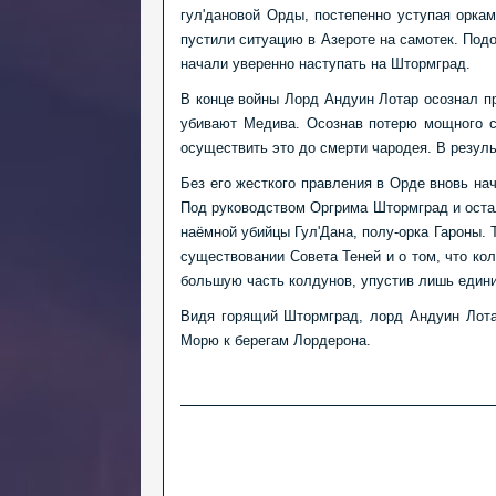
гул'дановой Орды, постепенно уступая орка
пустили ситуацию в Азероте на самотек. Под
начали уверенно наступать на Штормград.
В конце войны Лорд Андуин Лотар осознал п
убивают Медива. Осознав потерю мощного с
осуществить это до смерти чародея. В резуль
Без его жесткого правления в Орде вновь на
Под руководством Оргрима Штормград и оста
наёмной убийцы Гул'Дана, полу-орка Гароны.
Т
существовании Совета Теней и о том, что ко
большую часть колдунов, упустив лишь един
Видя горящий Штормград, лорд Андуин Лотар
Морю к берегам Лордерона.